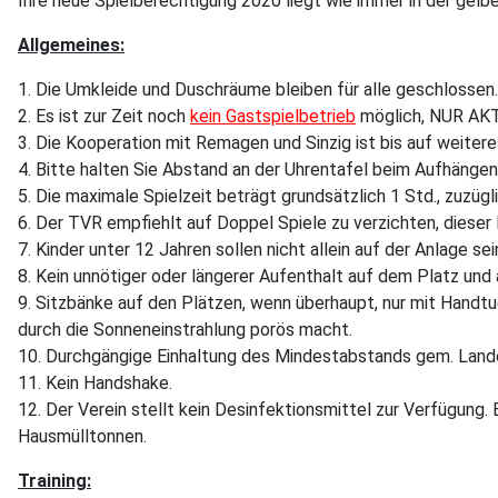
Ihre neue Spielberechtigung 2020 liegt wie immer in der gelbe
Allgemeines:
1. Die Umkleide und Duschräume bleiben für alle geschlossen.
2. Es ist zur Zeit noch
kein Gastspielbetrieb
möglich, NUR AK
3. Die Kooperation mit Remagen und Sinzig ist bis auf weiter
4. Bitte halten Sie Abstand an der Uhrentafel beim Aufhängen
5. Die maximale Spielzeit beträgt grundsätzlich 1 Std., zuzügl
6. Der TVR empfiehlt auf Doppel Spiele zu verzichten, dieser
7. Kinder unter 12 Jahren sollen nicht allein auf der Anlage s
8. Kein unnötiger oder längerer Aufenthalt auf dem Platz und
9. Sitzbänke auf den Plätzen, wenn überhaupt, nur mit Handtu
durch die Sonneneinstrahlung porös macht.
10. Durchgängige Einhaltung des Mindestabstands gem. Lande
11. Kein Handshake.
12. Der Verein stellt kein Desinfektionsmittel zur Verfügung
Hausmülltonnen.
Training: