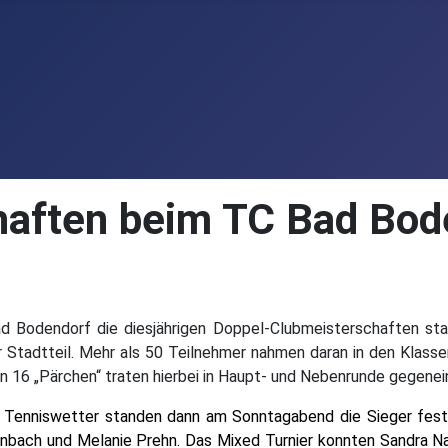
haften beim TC Bad Bod
odendorf die diesjährigen Doppel-Clubmeisterschaften statt
er Stadtteil. Mehr als 50 Teilnehmer nahmen daran in den Klas
ein 16 „Pärchen“ traten hierbei in Haupt- und Nebenrunde gegenei
m Tenniswetter standen dann am Sonntagabend
die Sieger fes
enbach und Melanie Prehn. Das Mixed Turnier konnten
Sandra Na